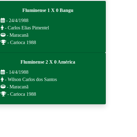
Fluminense 1 X 0 Bangu
- 24/4/1988
- Carlos Elias Pimentel
- Maracanã
- Carioca 1988
Fluminense 2 X 0 América
- 14/4/1988
- Wilson Carlos dos Santos
- Maracanã
- Carioca 1988