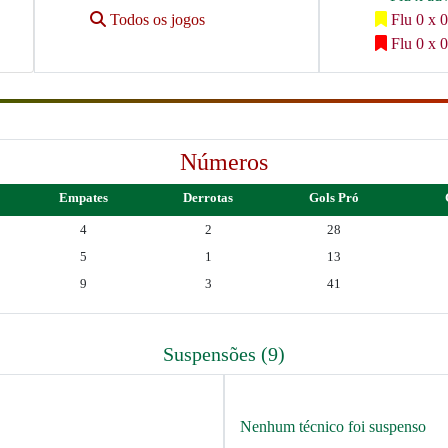
Todos os jogos
Flu 0 x 0
Flu 0 x 0
Números
Empates
Derrotas
Gols Pró
4
2
28
5
1
13
9
3
41
Suspensões (9)
Nenhum técnico foi suspenso