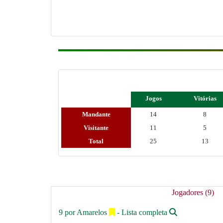
Jogos
Vitórias
Mandante
14
8
Visitante
11
5
Total
25
13
Jogadores (9)
9 por Amarelos
- Lista completa