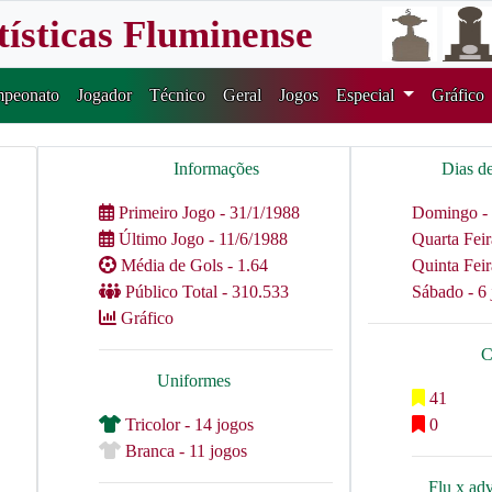
tísticas Fluminense
peonato
Jogador
Técnico
Geral
Jogos
Especial
Gráfico
Informações
Dias d
Primeiro Jogo - 31/1/1988
Domingo - 
Último Jogo - 11/6/1988
Quarta Feir
Média de Gols - 1.64
Quinta Feir
Público Total - 310.533
Sábado - 6 
Gráfico
C
Uniformes
41
Tricolor - 14 jogos
0
Branca - 11 jogos
Flu x ad