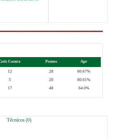
Gols Contra
Pontos
Apr
12
28
66.67%
5
20
60.61%
17
48
64.0%
Técnicos (0)