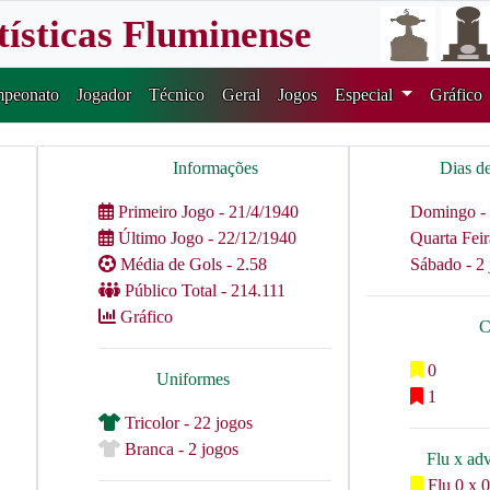
tísticas Fluminense
peonato
Jogador
Técnico
Geral
Jogos
Especial
Gráfico
Informações
Dias d
Primeiro Jogo - 21/4/1940
Domingo - 
Último Jogo - 22/12/1940
Quarta Feir
Média de Gols - 2.58
Sábado - 2 
Público Total - 214.111
Gráfico
C
0
Uniformes
1
Tricolor - 22 jogos
Branca - 2 jogos
Flu x ad
Flu 0 x 0