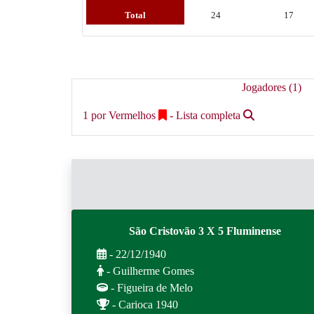
Total
24
17
Jogadores (1)
1 por Vermelhos
- Lista completa
São Cristovão 3 X 5 Fluminense
- 22/12/1940
- Guilherme Gomes
- Figueira de Melo
- Carioca 1940