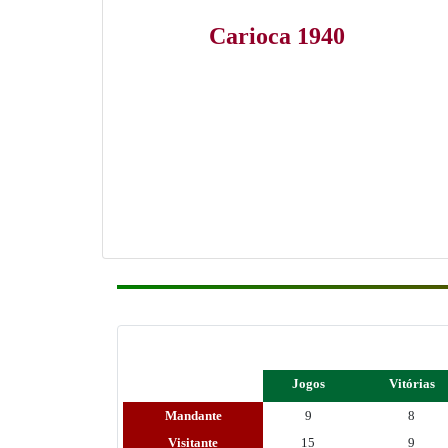
Carioca 1940
Jogos
Vitórias
Mandante
9
8
Visitante
15
9