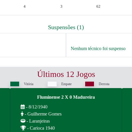
4
3
62
Suspensões (1)
Nenhum técnico foi suspenso
Últimos 12 Jogos
Vitória
Empate
Derrota
Fluminense 2 X 0 Madureira
- 8/12/1940
- Guilherme Gomes
- Laranjeiras
- Carioca 1940