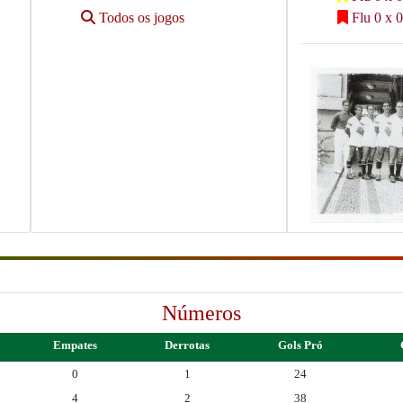
Todos os jogos
Flu 0 x 0
Números
Empates
Derrotas
Gols Pró
0
1
24
4
2
38