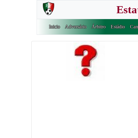
Esta
Inicio
Adversário
Árbitro
Estádio
Cam