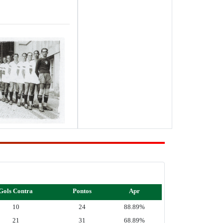
Gols Contra
Pontos
Apr
10
24
88.89%
21
31
68.89%