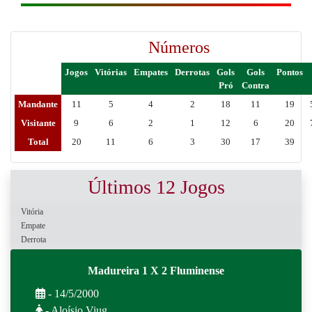
Números
Jogos
Vitórias
Empates
Derrotas
Gols
Gols
Pontos
Pró
Contra
Mandante
11
5
4
2
18
11
19
Visitante
9
6
2
1
12
6
20
Total
20
11
6
3
30
17
39
Últimos 12 Jogos
Vitória
Empate
Derrota
Madureira 1 X 2 Fluminense
- 14/5/2000
- Aloísio Viug