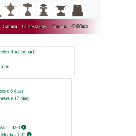
Camisa
Curiosidades
Contato
Créditos
rreiro Rochembach
do Sul
es e 6 dias)
eses e 17 dias)
édia - 0.93
/ Média - 1.92