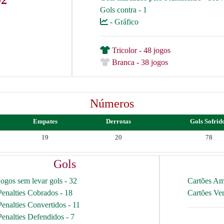
92
Gols contra - 1
- Gráfico
Tricolor - 48 jogos
Branca - 38 jogos
Números
Empates
Derrotas
Gols Sofrid
19
20
78
Gols
Jogos sem levar gols - 32
Cartões Am
Penalties Cobrados - 18
Cartões Ve
Penalties Convertidos - 11
Penalties Defendidos - 7