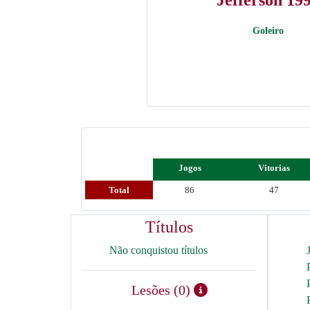
Jéfferson 19
Goleiro
Jogos
Vitorias
Total
86
47
Títulos
Não conquistou títulos
Lesões (0)