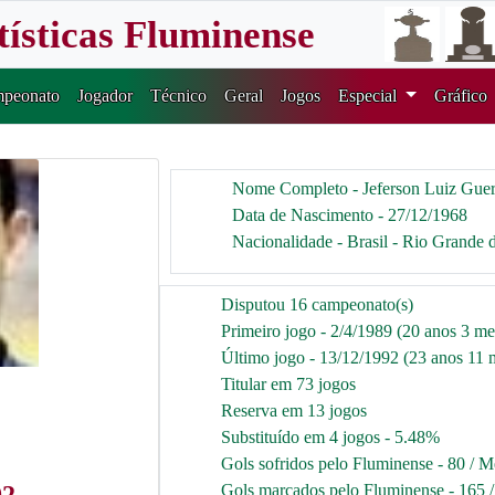
tísticas Fluminense
peonato
Jogador
Técnico
Geral
Jogos
Especial
Gráfico
Nome Completo - Jeferson Luiz Gue
Data de Nascimento - 27/12/1968
Nacionalidade - Brasil - Rio Grande 
Disputou 16 campeonato(s)
Primeiro jogo - 2/4/1989 (20 anos 3 mes
Último jogo - 13/12/1992 (23 anos 11 m
Titular em 73 jogos
Reserva em 13 jogos
Substituído em 4 jogos - 5.48%
Gols sofridos pelo Fluminense - 80 / M
Gols marcados pelo Fluminense - 165 