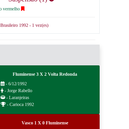
ão vermelho
Brasileiro 1992 - 1 vez(es)
Fluminense 3 X 2 Volta Redonda
- 6/12/1992
- Jorge Rabello
- Laranjeiras
- Carioca 1992
Vasco 1 X 0 Fluminense