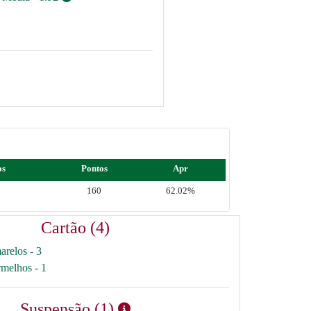
os
Pontos
Apr
160
62.02%
Cartão (4)
arelos - 3
rmelhos - 1
Suspensão (1)