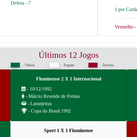
Defesa - 7
1 por Cart
Vermelho - 
Últimos 12 Jogos
Vitória
Empate
Derrota
Fluminense 2 X 1 Internacional
- 10/12/1992
- Márcio Resende de Freitas
- Laranjeiras
- Copa do Brasil 1992
Sport 1 X 1 Fluminense