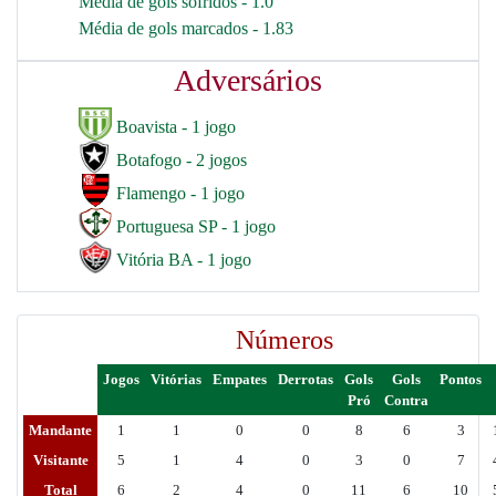
Média de gols sofridos - 1.0
Média de gols marcados - 1.83
Adversários
Boavista - 1 jogo
Botafogo - 2 jogos
Flamengo - 1 jogo
Portuguesa SP - 1 jogo
Vitória BA - 1 jogo
Números
Jogos
Vitórias
Empates
Derrotas
Gols
Gols
Pontos
Pró
Contra
Mandante
1
1
0
0
8
6
3
Visitante
5
1
4
0
3
0
7
Total
6
2
4
0
11
6
10