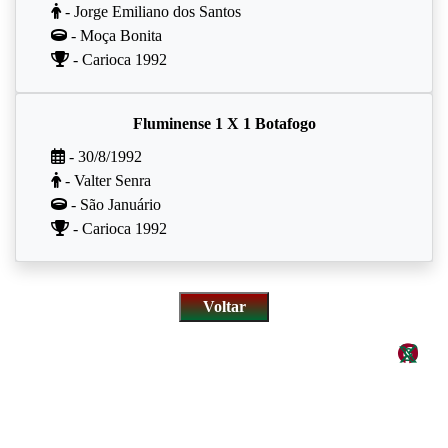
- Jorge Emiliano dos Santos
- Moça Bonita
- Carioca 1992
Fluminense 1 X 1 Botafogo
- 30/8/1992
- Valter Senra
- São Januário
- Carioca 1992