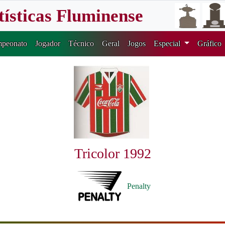
tísticas Fluminense
peonato
Jogador
Técnico
Geral
Jogos
Especial
Gráfico
Tricolor 1992
Penalty