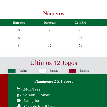
Números
Empates
Derrotas
Gols Pró
3
2
25
5
10
26
8
12
51
Últimos 12 Jogos
Vitória
Empate
Derrota
Fluminense 2 X 1 Sport
- 24/11/1992
- Ivo Tadeu Scatolla
- Laranjeiras
- Copa do Brasil 1992