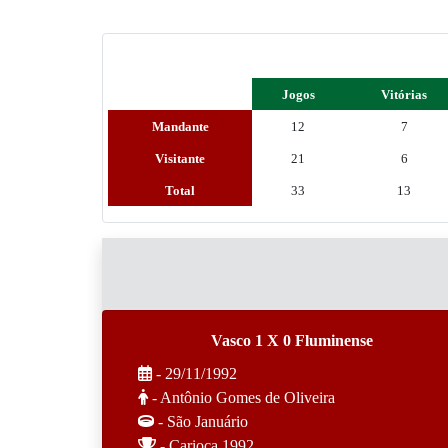
Jogos
Vitórias
Mandante
12
7
Visitante
21
6
Total
33
13
Vasco 1 X 0 Fluminense
- 29/11/1992
- Antônio Gomes de Oliveira
- São Januário
- Carioca 1992