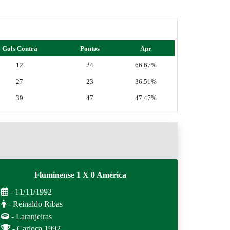
Gols Contra
Pontos
Apr
12
24
66.67%
27
23
36.51%
39
47
47.47%
Fluminense 1 X 0 América
- 11/11/1992
- Reinaldo Ribas
- Laranjeiras
- Carioca 1992