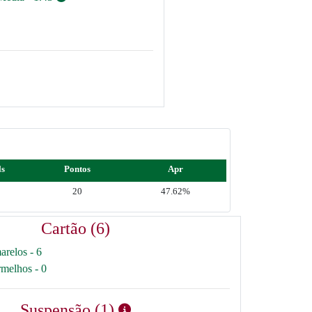
ls
Pontos
Apr
20
47.62%
Cartão (6)
arelos - 6
rmelhos - 0
Suspensão (1)