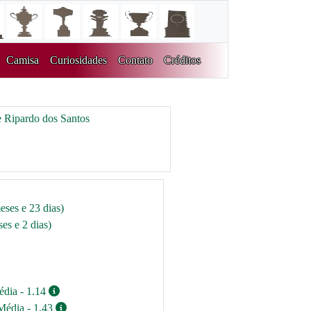
Camisa
Curiosidades
Contato
Créditos
 Ripardo dos Santos
eses e 23 dias)
es e 2 dias)
édia - 1.14
Média - 1.43