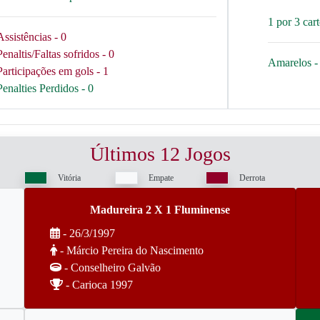
1 por 3 car
Assistências - 0
Penaltis/Faltas sofridos - 0
Amarelos - 
Participações em gols - 1
Penalties Perdidos - 0
Últimos 12 Jogos
Vitória
Empate
Derrota
Madureira 2 X 1 Fluminense
- 26/3/1997
- Márcio Pereira do Nascimento
- Conselheiro Galvão
- Carioca 1997