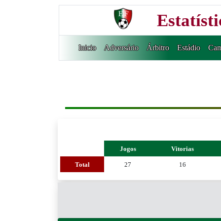
Estatíst
Inicio
Adversário
Árbitro
Estádio
Cam
Jogos
Vitorias
Total
27
16