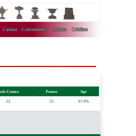
Camisa
Curiosidades
Contato
Créditos
ols Contra
Pontos
Apr
22
55
67.9%