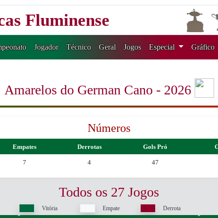
icas Fluminense
peonato
Jogador
Técnico
Geral
Jogos
Especial
Gráfico
Amarelos do German Cano - 2026
Números
Empates
Derrotas
Gols Pró
G
7
4
47
Todos os 27 Jogos
Vitória
Empate
Derrota