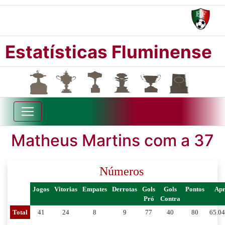
Estatísticas Fluminense
Matheus Martins com a 37
Números
Jogos
Vitorias
Empates
Derrotas
Gols
Gols
Pontos
Ap
Pró
Contra
Total
41
24
8
9
77
40
80
65.0